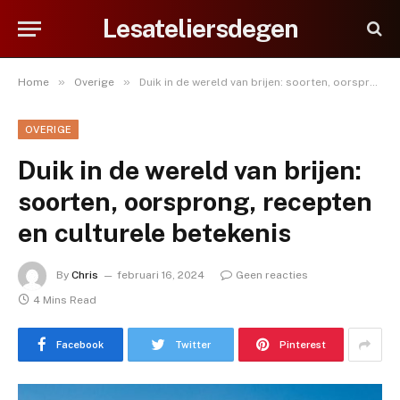
Lesateliersdegen
»
»
Home
Overige
Duik in de wereld van brijen: soorten, oorsprong, recepten en culturele betekenis
OVERIGE
Duik in de wereld van brijen:
soorten, oorsprong, recepten
en culturele betekenis
By
Chris
februari 16, 2024
Geen reacties
4 Mins Read
Facebook
Twitter
Pinterest