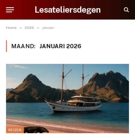
Lesateliersdegen
»
»
Home
2026
januari
MAAND:
JANUARI 2026
REIZEN