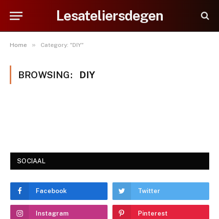
Lesateliersdegen
»
Home
Category: "DIY"
BROWSING:
DIY
SOCIAAL
Facebook
Twitter
Instagram
Pinterest