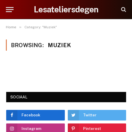
Lesateliersdegen
»
Home
Category: "Muziek"
BROWSING:
MUZIEK
SOCIAAL
Facebook
Twitter
Instagram
Pinterest