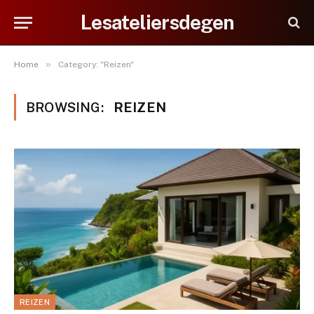
Lesateliersdegen
»
Home
Category: "Reizen"
BROWSING:
REIZEN
REIZEN