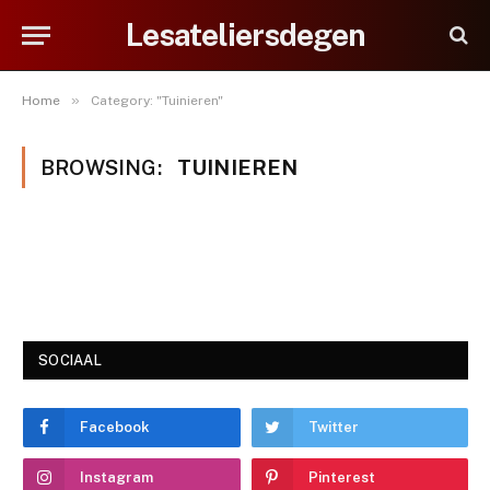
Lesateliersdegen
»
Home
Category: "Tuinieren"
BROWSING:
TUINIEREN
SOCIAAL
Facebook
Twitter
Instagram
Pinterest