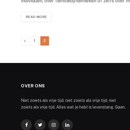
individuen, over familiedynamieken of zelfs over 
READ MORE
Previous
1
2
OVER ONS
Niet zoiets als vrije tijd, niet zoiets als vrije tijd, niet
zoiets als vrije tijd. Alles wat je hebt is levenslang. Gaan.
Facebook
Twitter
Instagram
LinkedIn