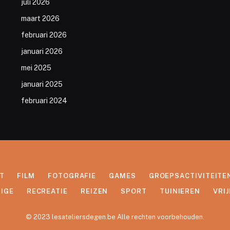
juli 2026
maart 2026
februari 2026
januari 2026
mei 2025
januari 2025
februari 2024
T
FILM
FOTOGRAFIE
GAMES
GROEPSACTIVITEITE
IGE
RECREATIE
REIZEN
SPORT
TUINIEREN
VRIJ
© 2023 lesateliersdegen.be Alle rechten voorbehouden.