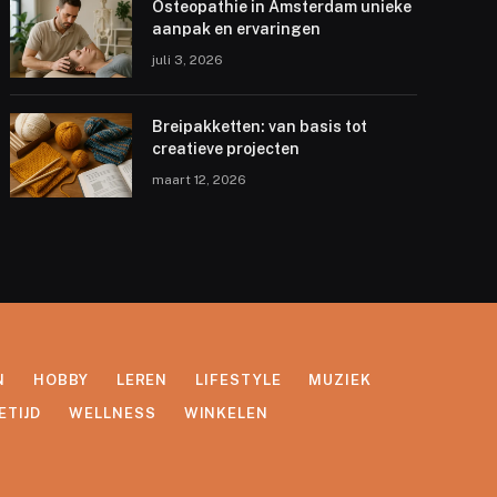
Osteopathie in Amsterdam unieke
aanpak en ervaringen
juli 3, 2026
Breipakketten: van basis tot
creatieve projecten
maart 12, 2026
N
HOBBY
LEREN
LIFESTYLE
MUZIEK
ETIJD
WELLNESS
WINKELEN