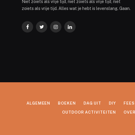
Niet zoiets als vrije tijd, niet zoiets als vrije tijd, niet
zoiets als vrije tijd. Alles wat je hebt is levenslang. Gaan.
Facebook
Twitter
Instagram
LinkedIn
ALGEMEEN
BOEKEN
DAG UIT
DIY
FEES
OUTDOOR ACTIVITEITEN
OVER