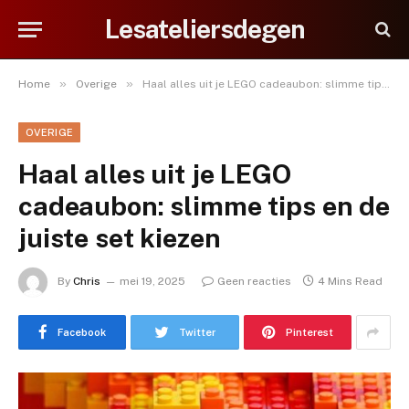
Lesateliersdegen
»
»
Home
Overige
Haal alles uit je LEGO cadeaubon: slimme tips en de juiste set kiezen
OVERIGE
Haal alles uit je LEGO
cadeaubon: slimme tips en de
juiste set kiezen
By
Chris
mei 19, 2025
Geen reacties
4 Mins Read
Facebook
Twitter
Pinterest